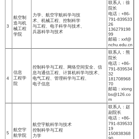
联系人：徐
院长
电话：+86-
力学、航空宇航科学与技
航空制
791-839533
术、机械工程、控制科学
造与机
26
3
与工程、电子科学与技术、
械工程
136279198
兵器科学与技术
学院
99
邮箱：xxf@
nchu.edu.cn
联系人：熊
院长
电话：+86-
控制科学与工程、网络空间安全、信
791-839534
信息
息与通信工程、计算机科学与技术、
32
工程学
4
电气工程、管理科学与工程、
181708968
院
电子信息
70
邮箱：xiong
bs@126.co
m
联系人：赵
副院长
电话：+86-
791-839533
航空宇航科学与技术
19
航空宇
控制科学与工程
5
150838368
航学院
力学
90