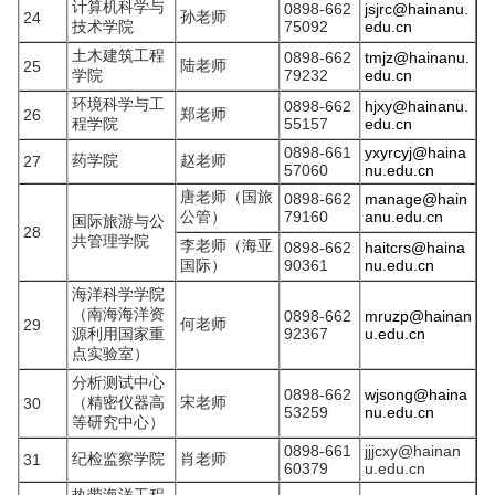
计算机科学与
0898-662
jsjrc@hainanu.
孙老师
24
技术学院
75092
edu.cn
土木建筑工程
0898-662
tmjz@hainanu.
陆老师
25
学院
79232
edu.cn
环境科学与工
0898-662
hjxy@hainanu.
郑老师
26
程学院
55157
edu.cn
0898-661
yxyrcyj@haina
药学院
赵老师
27
57060
nu.edu.cn
唐老师（国旅
0898-662
manage@hain
公管）
79160
anu.edu.cn
国际旅游与公
28
共管理学院
李老师（海亚
0898-662
haitcrs@haina
国际）
90361
nu.edu.cn
海洋科学学院
（南海海洋资
0898-662
mruzp@hainan
何老师
29
源利用国家重
92367
u.edu.cn
点实验室）
分析测试中心
0898-662
wjsong@haina
（精密仪器高
宋老师
30
53259
nu.edu.cn
等研究中心）
0898-661
jjjcxy@hainan
纪检监察学院
肖老师
31
60379
u.edu.cn