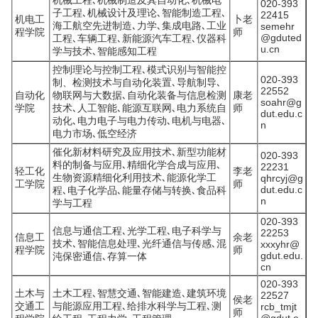
机械工程､机械制造及其自动化､机械电
020-393
子工程､机械设计及理论､智能制造工程､
22415
机电工
卜老
海工航空先进制造､力学､集成电路､工业
semehr
程学院
师
@gduted
工程､车辆工程､新能源汽车工程､仪器科
u.cn
学与技术､智能感知工程
控制理论与控制工程､模式识别与智能控
020-393
制、检测技术与自动化装置､导航制导､
22552
自动化
物联网与大数据､自动化装备与信息检测
康老
soahr@g
学院
技术､人工智能､能源互联网､电力系统自
师
dut.edu.c
动化､电力电子与电力传动､电机与电器､
n
电力市场､低空经济
催化新材料研究及应用技术､新型功能材
020-393
料的制备与应用､精细化学合成与应用､
22231
轻工化
李老
生物资源精细化利用技术､能源化学工
qhrcyj@g
工学院
师
dut.edu.c
程､电子化学品､能量存储与转换､食品科
n
学与工程
020-393
信息与通信工程､光学工程､电子科学与
22253
信息工
余老
技术､智能信息处理､光纤通信与传感､混
xxxyhr@
程学院
师
gdut.edu.
沌保密通信､存算一体
cn
020-393
土木与
土木工程､智慧交通､智能建造､建筑环境
22527
侯老
交通工
与能源应用工程､给排水科学与工程､测
rcb_tmjt
师