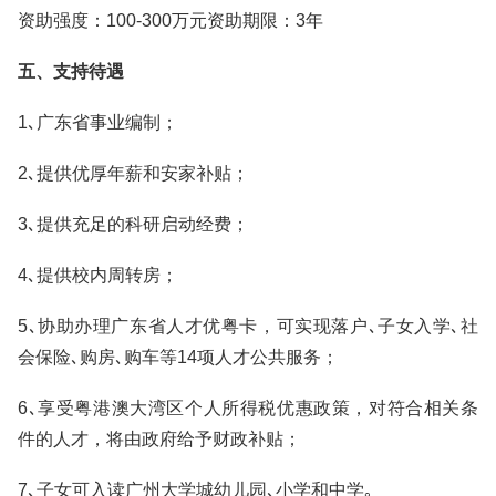
资助强度：100-300万元资助期限：3年
五、支持待遇
1､广东省事业编制；
2､提供优厚年薪和安家补贴；
3､提供充足的科研启动经费；
4､提供校内周转房；
5､协助办理广东省人才优粤卡，可实现落户､子女入学､社
会保险､购房､购车等14项人才公共服务；
6､享受粤港澳大湾区个人所得税优惠政策，对符合相关条
件的人才，将由政府给予财政补贴；
7､子女可入读广州大学城幼儿园､小学和中学｡