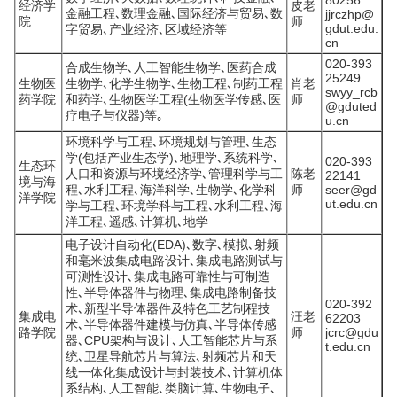
80256
经济学
皮老
金融工程､数理金融､国际经济与贸易､数
jjrczhp@
院
师
gdut.edu.
字贸易､产业经济､区域经济等
cn
020-393
合成生物学､人工智能生物学､医药合成
25249
生物医
生物学､化学生物学､生物工程､制药工程
肖老
swyy_rcb
药学院
和药学､生物医学工程(生物医学传感､医
师
@gduted
疗电子与仪器)等｡
u.cn
环境科学与工程､环境规划与管理､生态
学(包括产业生态学)､地理学､系统科学､
020-393
生态环
人口和资源与环境经济学､管理科学与工
陈老
22141
境与海
程､水利工程､海洋科学､生物学､化学科
师
seer@gd
洋学院
ut.edu.cn
学与工程､环境学科与工程､水利工程､海
洋工程､遥感､计算机､地学
电子设计自动化(EDA)､数字､模拟､射频
和毫米波集成电路设计､集成电路测试与
可测性设计､集成电路可靠性与可制造
性､半导体器件与物理､集成电路制备技
020-392
术､新型半导体器件及特色工艺制程技
集成电
汪老
62203
术､半导体器件建模与仿真､半导体传感
路学院
师
jcrc@gdu
器､CPU架构与设计､人工智能芯片与系
t.edu.cn
统､卫星导航芯片与算法､射频芯片和天
线一体化集成设计与封装技术､计算机体
系结构､人工智能､类脑计算､生物电子､