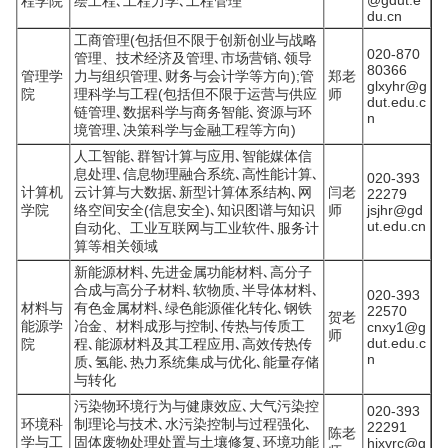
@gdut.e
程学院
绘工程､工程力学､工程管理
du.cn
工商管理(包括但不限于创新创业与战略
020-870
管理、技术经济及管理､市场营销､领导
80366
管理学
力与组织管理､财务与会计学等方向);管
郑老
glxyhr@g
院
理科学与工程(包括但不限于运营与供应
师
dut.edu.c
链管理､数据科学与商务智能､资源与环
n
境管理､决策科学与金融工程等方向)
人工智能､群智计算与应用､智能媒体信
息处理､信息物理融合系统､高性能计算､
020-393
计算机
云计算与大数据､新型计算体系结构､网
闫老
22279
学院
络空间安全(信息安全)､知识图谱与知识
师
jsjhr@gd
ut.edu.cn
自动化、工业互联网与工业软件､服务计
算等相关领域
新能源材料､先进金属功能材料､高分子
合成与高分子材料､软物质､半导体材料､
020-393
材料与
有色金属材料､绿色能源催化转化､钢铁
22570
贺老
能源学
冶金、材料成形与控制､传热与传质工
cnxy1@g
师
dut.edu.c
院
程､能源材料及其工程应用､高效传热传
n
质､氢能､热力系统集成与优化､能量存储
与转化
污染物环境行为与健康效应､大气污染控
020-393
环境科
制理论与技术､水污染控制与过程强化､
22291
陈老
学与工
固体废物处理处置与土壤修复､环境功能
hjxyrc@g