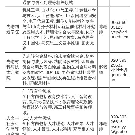
通信与信号处理等相关领域
机械工程､自动化､电气工程､计算机科学
与技术､人工智能､软件工程､网络空间安
全､电子信息工程､新型功能材料的制备
0663-66
先进制
与应用(高分子材料)､新型催化材料研究
陈老
03123
造学院
及应用技术､精细化学合成与应用､化学
师
jyzp@gd
ut.edu.cn
工程化学工艺､思想政治教育､马克思主
义中国化､马克思主义基本原理､党史党
建
先进轻合金材料､粉末冶金钛合金､材料
020-393
先进材
制备与成形装备､功能薄膜材料､金属基
29632
料与技
复合材料及表面涂层､生物医用金属材料
邢老
xjcldzb@
术研究
及表面改性､3D打印､固态储氢材料装置
师
gdut.edu.
院
及系统､碳纤维回收及再生碳纤维复合材
cn
料､新能源材料
(一)教育学领域
学科方向包括教育技术学､人工智能教
育､教育大模型技术；教育理论与政策､
教育经济与管理､新工科教育等相关领
域｡
020-393
人文与
(二)人才学领域
26616
社会科
学科方向包括人才理论､人才政策､人才
邓老
rwskgyy
学高等
评价､人才管理､人才战略研究等相关领
师
@gdut.e
研究院
域｡