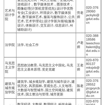
重点优先方向：AI人工智能，生成式AI,
游戏设计，数字媒体技术，图形技术，
020-376
图像处理(计算机背景优先);设计学优势
艺术与
28060
专业(工业设计､环境设计､数字媒体技
劳老
设计学
jackylo@
术､数字媒体艺术､服装与服饰设计､公共
师
gdut.edu.
院
艺术､艺术学理论);设计学新兴领域(服务
cn
设计､体验设计､交互设计､信息设计､AI
辅助设计)
020-388
18586
卢老
lawschoo
法学院
法学､社会工作
师
ltalent@g
dut.edu.c
n
020-870
马克思
80137
思想政治教育､马克思主义中国化､马克
王老
主义学
mksjxb@
思主义基本原理､党史党建
师
gdut.edu.
院
cn
020-376
建筑学､城乡规划学､建筑与城市设计､建
建筑与
28552
筑历史､风景园林､景观生态､人文地理､
陈老
城市规
jzcgxyrcb
大数据与智慧城市､国土空间规划､建筑
师
@gdut.e
划学院
技术､国土整治与管理､城市更新
du.cn
020-870
数字经济､大数据､数理统计､科技金融､