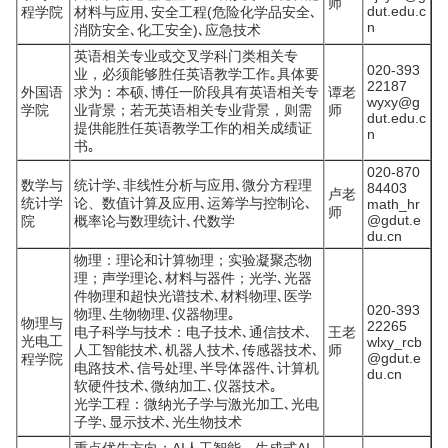
师
dut.edu.c
程学院
材料与应用､安全工程(危险化学品安全､
n
消防安全､化工安全)､应急技术
英语相关专业或交叉学科门类相关专
020-393
业，必须能够胜任英语教学工作｡具体要
22187
外国语
求为：本硕､博任一阶段具有英语相关专
谭老
wyxy@g
学院
业背景；若无英语相关专业背景，则需
师
dut.edu.c
提供能胜任英语教学工作的相关成绩证
n
书｡
020-870
数学与
统计学､非线性分析与应用､微分方程理
84403
卢老
统计学
论、数值计算及应用､运筹学与控制论､
math_hr
师
@gdut.e
院
概率论与数理统计､代数学
du.cn
物理：理论和计算物理；实验凝聚态物
理；声学理论､材料与器件；光学､光器
件物理和超快光谱技术､材料物理､医学
020-393
物理､生物物理､仪器物理｡
物理与
22265
电子科学与技术：电子技术､通信技术､
王老
光电工
wlxy_rcb
人工智能技术､机器人技术､传感器技术､
师
@gdut.e
程学院
电路技术､信号处理､半导体器件､计算机
du.cn
软硬件技术､微纳加工､仪器技术｡
光学工程：微纳光子学与激光加工､光电
子学､显示技术､光生物技术