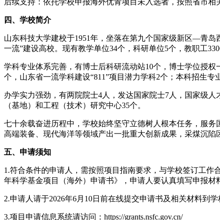
后续支持：依托学校申报海外优青项目未入选者，按照省市相
四、学校简介
山东科技大学建校于1951年，坐落在第九个国家级新区—青
一流”建设高校。现有教学单位34个，科研单位5个，教职工33
学科专业体系完善，有博士后科研流动站10个，博士学位授权一
个，山东省一流学科建设“811”项目潜力学科2个；本科招生专
办学实力强劲，有两院院士4人，发达国家院士7人，国家级人才
（基地）和工程（技术）研究中心35个。
七十余载奋进历程中，学校始终坚守立德树人根本任务，服务国
高端装备、现代海洋等领域产出一批重大创新成果，采煤沉陷区
五、申请须知
1.符合条件的申请人，需按照项目指南要求，与学校签订工作
年科学基金项目（海外）申请书》，申请人要认真填写申报材
2.申请人请于2026年6月10日前在线提交申请书及相关材料到
3.项目申请信息系统请访问：https://grants.nsfc.gov.cn/