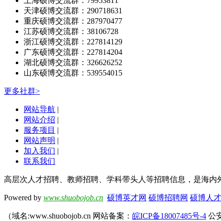
上海硕博交流群：79953811
天津硕博交流群：290718631
重庆硕博交流群：287970477
江苏硕博交流群：38106728
浙江硕博交流群：227814129
广东硕博交流群：227814204
湖北硕博交流群：326626252
山东硕博交流群：539554015
更多社群>
网站导航
|
网站介绍
|
服务项目
|
网站声明
|
加入我们
|
联系我们
高层次人才招聘、教师招聘、学科带头人等招聘信息，是海内
Powered by
www.shuobojob.cn
硕博英才网
硕博招聘网
硕博人
（域名:www.shuobojob.cn 网站备案：
皖ICP备18007485号-4
公安