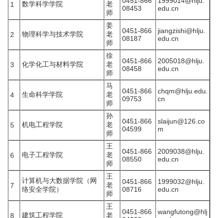
0451-866
1999014@hlju.
数学科学学院
老
1
08453
edu.cn
师
姜
0451-866
jiangzishi@hlju.
物理科学与技术学院
老
2
08187
edu.cn
师
徐
0451-866
2005018@hlju.
化学化工与材料学院
老
3
08458
edu.cn
师
马
0451-866
chqm@hlju.edu.
生命科学学院
老
4
09753
cn
师
孙
0451-866
slaijun@126.co
机电工程学院
老
5
04599
m
师
王
0451-866
2009038@hlju.
电子工程学院
老
6
08550
edu.cn
师
王
计算机与大数据学院（网
0451-866
1999032@hlju.
老
7
络安全学院）
08716
edu.cn
师
王
0451-866
wangfutong@hlj
建筑工程学院
老
8