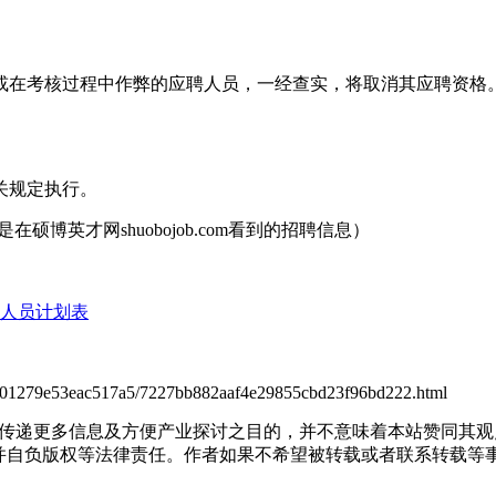
或在考核过程中作弊的应聘人员，一经查实，将取消其应聘资格
关规定执行。
在硕博英才网shuobojob.com看到的招聘信息）
作人员计划表
26e601279e53eac517a5/7227bb882aaf4e29855cbd23f96bd222.html
出于传递更多信息及方便产业探讨之目的，并不意味着本站赞同其
负版权等法律责任。作者如果不希望被转载或者联系转载等事宜，请与我