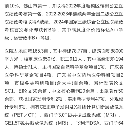
前10%、佛山市第一，并取得2022年度顺德区镇街公立医
院绩效考核第一名。2022-2023年连续两年全国二级公立医
院绩效考核取得A成绩。2024年国家三级综合公立医院绩效
考核首次参评即获评B等，其中满意度评价指标达A++等
级，运营效率B++等级。
医院占地面积165.3亩，其中待建78.77亩，建筑面积88000
平方米，核定床位650张。职工911人，其中高级职称194
人、博硕士71人。主持国家自然科学基金项目1项、广东省
医学科研基金项目4项、广东省中医药局医学科研项目2
项，市级各类科研项目(含大学)百余项。累计发表论文
SC1、EI论文30余篇，中文核心期刊20余篇，出版著作50
余部。获批国家发明专利2项，实用新型专利47项、外观设
计专利6项。拥有GE正电子发射及X射线计算机断层成像系
统（PET／CT）、西门子3.0T磁共振成像系统（MRI）、
GE1.5T磁共振成像系统（MRI）、飞利浦DSA、西门子64