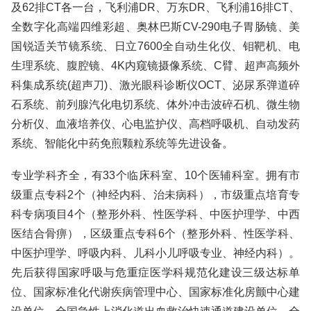
及62排CT各一台，飞利浦DR、万东DR、飞利浦16排CT、
全数字化高端四维彩超、奥林巴斯CV-290电子胃肠镜、美
国锐适关节镜系统、日立7600全自动生化仪、钼靶机、电
生理系统、腹腔镜、4K内窥镜摄像系统、C臂、超声高频外
科集成系统(超声刀)、激光眼科诊断仪OCT、泌尿系弹道碎
石系统、前列腺汽化电切系统、体外冲击波碎石机、微生物
分析仪、血液培养仪、心电监护仪、高档呼吸机、自动发药
系统、智能化中药免煎颗粒系统等先进设备。
专业学科齐全，有33个临床科室、10个医辅科室。拥有市
级重点专科2个（神经内科、治未病科），市级重点培育专
科专病项目4个（整形外科、性医学科、中医护理学、中西
医结合骨痹），区级重点专科6个（整形外科、性医学科、
中医护理学、呼吸内科、儿科小儿呼吸专业、神经内科）。
先后获得国家呼吸与危重症医学科规范化建设三级达标单
位、国家标准化代谢疾病管理中心、国家标准化房颤中心建