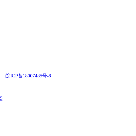
案：
皖ICP备18007485号-8
5