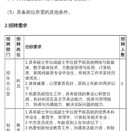
（5）具备岗位所需的其他条件。
2.招聘需求
招
招
招
聘
聘
聘
任职要求
部
岗
人
门
位
数
1.具有硕士学位或硕士学位授予权高校网络与新媒
体、数字媒体技术、大数据管理与应用、计算机
招
类、新闻传媒类专业毕业生，有相关工作丰富经历
生
者优先；
科
办
2.身体健康，心理素质良好，原则上年龄30周岁以
3
员
公
下；
室
3.热爱高校招生工作，具有较强的事业心和责任
感，良好的语言及文字表达能力、统筹与管理能
力、协调与沟通能力、解决实际问题的能力。
1.具有硕士学位或硕士学位授予权高校的优秀本科
毕业生，教育学、管理学、计算机等相关专业；
2.中共党员优先，年龄原则上在30岁以下；
创
教
3.热爱创新创业教育工作，沟通表达能力强，有较
新
育