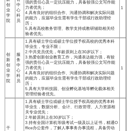
强的责任心及一定抗压能力，具备较强公文写作能
创
中
力者优先；
1
业
心
4.具有良好的组织合作、沟通协调和解决实际问题
学
科
的能力，应届毕业生需有学生干部或行政助理经
院
员
历；
5.具有高校教务管理、教学支持或教研辅助相关经
验者优先。
1.具有硕士学位或硕士学位授予权高校的优秀本科
毕业生，专业不限；
2.中共党员优先，年龄原则上在30岁以下；
创
服
3.热爱创新创业教育工作，沟通表达能力强，有较
新
务
强的责任心及一定抗压能力，具备较强公文写作能
创
中
力者优先；
1
业
心
4.具有良好的组织合作、沟通协调和解决实际问题
学
科
的能力，应届毕业生需有学生干部或行政助理经
院
员
历；
5.具有大学科技园、创业孵化基地等孵化载体相关
管理经验者优先。
1.具有硕士学位或硕士学位授予权高校的优秀本科
毕业生，数据分析、会计、行政管理、人力资源相
关专业优先；
2.年龄原则上在30岁以下；
3.持有全国计算机等级考试一级及以上证书，精通O
干
ffice办公套件，了解人事事务办事流程，具备劳动