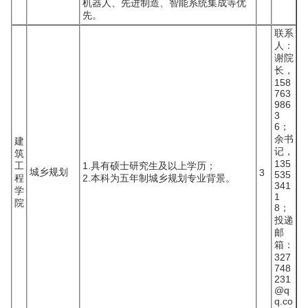
机器人、先进制造、智能系统集成等优
先。
联系
人：
谢院
长，
158
763
986
3
6；
余书
建
记，
筑
135
工
1.具有硕士研究生及以上学历；
城乡规划
3
535
程
2.本科为五年制城乡规划专业背景。
341
学
1
院
8；
投递
邮
箱：
327
748
231
@q
q.co