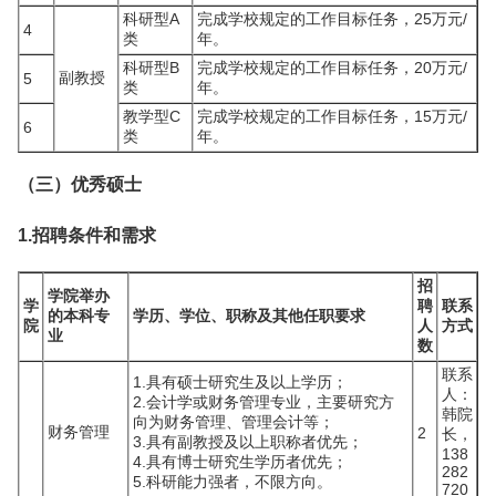
科研型A
完成学校规定的工作目标任务，25万元/
4
类
年。
科研型B
完成学校规定的工作目标任务，20万元/
副教授
5
类
年。
教学型C
完成学校规定的工作目标任务，15万元/
6
类
年。
（三）优秀硕士
1.招聘条件和需求
招
学院举办
学
聘
联系
的本科专
学历、学位、职称及其他任职要求
院
人
方式
业
数
联系
1.具有硕士研究生及以上学历；
人：
2.会计学或财务管理专业，主要研究方
韩院
向为财务管理、管理会计等；
财务管理
2
长，
3.具有副教授及以上职称者优先；
138
4.具有博士研究生学历者优先；
282
5.科研能力强者，不限方向。
720