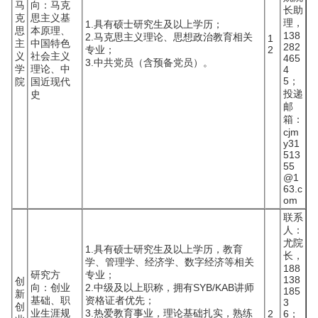
马
向：马克
长助
克
思主义基
理，
1.具有硕士研究生及以上学历；
思
本原理、
138
2.马克思主义理论、思想政治教育相关
1
主
中国特色
282
专业；
2
义
社会主义
465
3.中共党员（含预备党员）。
学
理论、中
4
5；
院
国近现代
投递
史
邮
箱：
cjm
y31
513
55
@1
63.c
om
联系
人：
尤院
1.具有硕士研究生及以上学历，教育
长，
学、管理学、经济学、数字经济等相关
188
研究方
专业；
138
创
向：创业
2.中级及以上职称，拥有SYB/KAB讲师
185
新
基础、职
资格证者优先；
3
创
业生涯规
3.热爱教育事业，理论基础扎实，熟练
2
6；