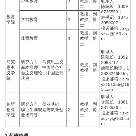
小学教育
教授、博
3
联系人：
士
陈院长，1309
8735550；
教授、副
教育
林书记，1376
学前教育
教授、博
3
学院
3050007；
士
投递邮箱：zkjy
教授、副
yzxx@163.co
体育教育
教授、博
3
m
士
联系人：
陈院长，1392
马克
研究方向：马克思主义
2068717；
教授、副
思主
基本原理、中国特色社
姚院长助理，1
教授、博
2
义学
会主义理论、中国近现
3828246545；
士
院
代史
投递邮箱：cjm
y3151355@16
3.com
联系人：
尤院长，1881
创新
研究方向：创业基础、
教授、副
3818536；
创业
职业生涯规划与就业创
教授、博
2
投递邮箱：zkc
学院
业指导等
士
xcyxy@163.co
m
3.薪酬待遇