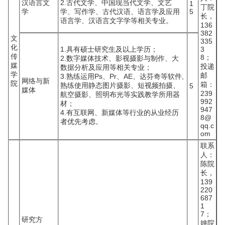
汉语言文
2.古代文学、中国现当代文学、文艺
1
丁院
学
学、写作学、古代汉语、语言学及应用
5
长，
语言学、汉语言文字学等相关专业。
136
382
文
335
化
1.具有硕士研究生及以上学历；
3
传
8；
2.数字媒体技术、影视摄影与制作、大
媒
投递
数据分析及应用等相关专业；
学
邮
3.熟练运用Ps、Pr、AE、达芬奇等软件,
网络与新
院
箱：
熟练使用静态图片摄影、短视频拍摄、
5
媒体
239
航空摄影、照明布光等实践教学所用器
992
材；
947
4.有互联网、新媒体等行业的从业经历
8@
者优先考虑。
qq.c
om
联系
人：
陈院
长，
139
220
687
1
7；
研究方
姚院