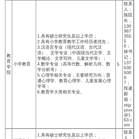
联系
人：
陈院
长，
130
987
1.具有硕士研究生及以上学历；
355
5
2.具有小学教育教学工作经历者优先；
0；
3.汉语言专业（现代汉语、古代汉
林书
语）、文学专业（中国现当代文学、文
教
记，
学概论、文学写作、儿童文学等）；
育
137
小学教育
4.数学专业（高等代数、解析几何、数
5
学
630
学分析等）；
院
500
5.心理学相关专业，主要研究方向：普
0
通心理学、教育心理学、儿童发展心理
7；
学等；
投递
6.教育学大类相关专业。
邮
箱：
zkjy
yzxx
@1
63.c
om
联系
1.具有硕士研究生及以上学历；
人：