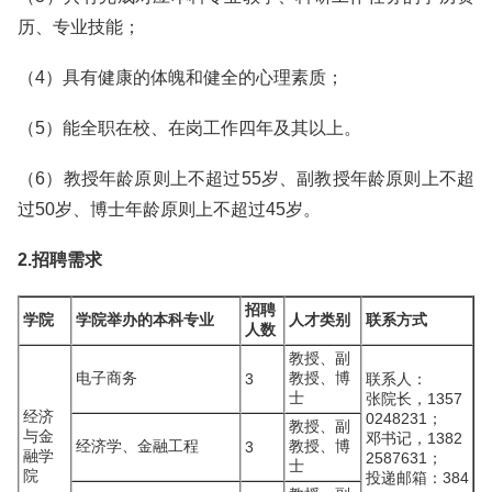
历、专业技能；
（4）具有健康的体魄和健全的心理素质；
（5）能全职在校、在岗工作四年及其以上。
（6）教授年龄原则上不超过55岁、副教授年龄原则上不超
过50岁、博士年龄原则上不超过45岁。
2.招聘需求
招聘
学院
学院举办的本科专业
人才类别
联系方式
人数
教授、副
电子商务
教授、博
3
联系人：
士
张院长，1357
经济
0248231；
教授、副
与金
邓书记，1382
经济学、金融工程
教授、博
3
融学
2587631；
士
院
投递邮箱：384