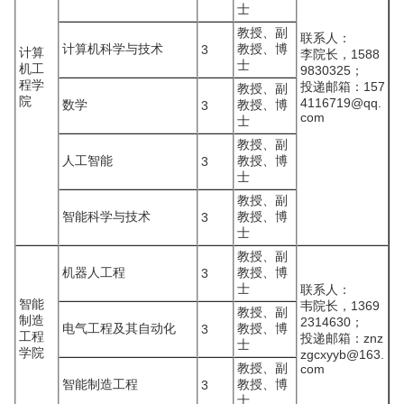
士
教授、副
联系人：
计算机科学与技术
教授、博
3
计算
李院长，1588
士
机工
9830325；
程学
投递邮箱：157
教授、副
院
4116719@qq.
数学
教授、博
3
com
士
教授、副
人工智能
教授、博
3
士
教授、副
智能科学与技术
教授、博
3
士
教授、副
机器人工程
教授、博
3
士
联系人：
智能
韦院长，1369
教授、副
制造
2314630；
电气工程及其自动化
教授、博
3
工程
投递邮箱：znz
士
学院
zgcxyyb@163.
教授、副
com
智能制造工程
教授、博
3
士