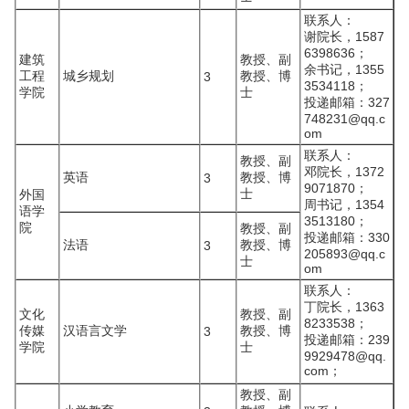
联系人：
谢院长，1587
6398636；
建筑
教授、副
余书记，1355
工程
城乡规划
教授、博
3
3534118；
学院
士
投递邮箱：327
748231@qq.c
om
联系人：
教授、副
邓院长，1372
英语
教授、博
3
9071870；
士
外国
周书记，1354
语学
3513180；
院
教授、副
投递邮箱：330
法语
教授、博
3
205893@qq.c
士
om
联系人：
丁院长，1363
文化
教授、副
8233538；
传媒
汉语言文学
教授、博
3
投递邮箱：239
学院
士
9929478@qq.
com；
教授、副