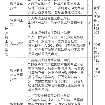
数字媒体
2.数字媒体技术、计算机科学与技术、
3
技术
软件工程等专业，主要研究方向为网站
联系
开发、游戏开发、图形图像处理优先。
人：
李院
1.具有硕士研究生及以上学历；
物联网工
长，
2.物联网工程、电子信息工程等相关专
3
程
158
业。
898
计
303
1.具有硕士研究生及以上学历；
算
2
2.人工智能相关专业，研究方向聚焦机
机
5；
器学习、深度学习、自然语言处理、计
工
人工智能
3
投递
算机视觉、AIGC大模型、智能系统开发
程
邮
等；有具备可验证的算法研发或工程应
学
箱：
用落地成果优先考虑。
院
157
1.具有硕士研究生及以上学历；
411
2.数据科学与大数据技术相关专业，研
671
9@
究方向聚焦大数据采集与清洗、分布式
数据科学
qq.c
计算与存储、数据治理与数据安全、数
与大数据
3
om
据挖掘与机器学习、可视化与智能决
技术
策、大模型数据工程等方向；有具备可
验证的大数据平台搭建或行业应用落地
成果优先考虑。
1.具有硕士研究生及以上学历。
2.智能科学与技术、人工智能、数据科
智能科学
学与大数据技术、自动化等相关专业，