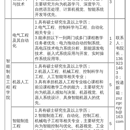
3
与技术
主要研究方向为机器学习、深度学习、
自然语言处理、计算机视觉、智能系统
开发等优先。
1.具有硕士研究生及以上学历；
2.电气工程、控制科学与工程、自动化
相关专业；
电气工程
3.能承担以下一到两门或多门课程教学
联系
1
及其自动
任务者优先：电力拖动自动控制系统、
2
人：
化
高电压技术电力系统分析、新能源发电
韦院
技术、嵌入式系统应用与开发、实时操
长，
作系统应用等。
136
智
923
能
1.具有硕士研究生及以上学历；
146
制
2.机器人工程、机械工程、控制科学与
3
造
工程、人工智能等相关专业；
0；
工
机器人工
3.具有承担机器人工程专业核心课程和
投递
5
程
程
前沿课程教学工作的能力，主要研究方
邮
学
向为机器人感知与决策、机器视觉、机
箱：
院
器人系统设计、具身智能机器人的优
znz
先。
zgc
xyy
1.具有硕士研究生及以上学历；
b@
2.智能制造工程、自动化、控制工程、
163.
智能制造
机械电子工程等相关专业，主要研究方
com
5
工程
向为智能控制与优化、机器视觉、工业