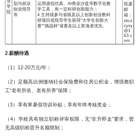
业
划与就业
运用虚拟仿真、AI商业沙盘等数字化教
投递
学
创业指导
学工具，有一定科研创新能力；
邮
院
等
4.主持或参与省级及以上创新创业教科
箱：
研项目或指导学生获得"大学生创新大
zkcx
cyxy
赛""挑战杯"省赛及以上奖项者优先。
@1
63.c
om
2.薪酬待遇
（1）12-20万元/年；
（2）足额高比例缴纳社会保险费和住房公积金，增强教职
工“老有所依、老有所养”保障；
（3）享有寒暑假培训补贴；享有年终考核奖金；
（4）学校具有独立职称评审权限，无“非升即走”要求，暂
无高级职称晋升名额限制；