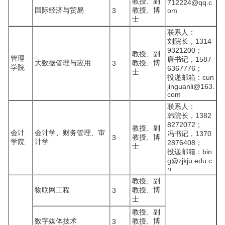
教授、副
712224@qq.c
国际经济与贸易
教授、博
3
om
士
联系人：
刘院长，1314
9321200；
教授、副
管理
唐书记，1587
大数据管理与应用
教授、博
3
学院
6367776；
士
投递邮箱：cun
jinguanli@163.
com
联系人：
韩院长，1382
8272072；
教授、副
会计
会计学、财务管理、审
冯书记，1370
教授、博
3
学院
计学
2876408；
士
投递邮箱：bin
g@zjkju.edu.c
n
教授、副
物联网工程
教授、博
3
士
教授、副
数字媒体技术
教授、博
3