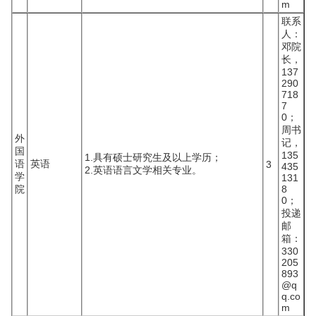
m
联系
人：
邓院
长，
137
290
718
7
0；
周书
外
记，
国
135
1.具有硕士研究生及以上学历；
语
英语
3
435
2.英语语言文学相关专业。
学
131
院
8
0；
投递
邮
箱：
330
205
893
@q
q.co
m