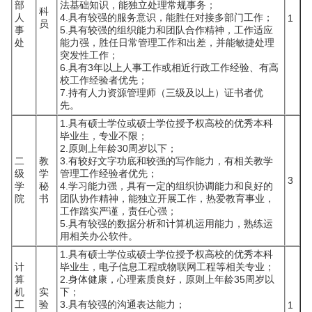
部
法基础知识，能独立处理常规事务；
科
人
4.具有较强的服务意识，能胜任对接多部门工作；
1
员
事
5.具有较强的组织能力和团队合作精神，工作适应
处
能力强，胜任日常管理工作和出差，并能敏捷处理
突发性工作；
6.具有3年以上人事工作或相近行政工作经验、有高
校工作经验者优先；
7.持有人力资源管理师（三级及以上）证书者优
先。
1.具有硕士学位或硕士学位授予权高校的优秀本科
毕业生，专业不限；
2.原则上年龄30周岁以下；
二
教
3.有较好文字功底和较强的写作能力，有相关教学
级
学
管理工作经验者优先；
3
学
秘
4.学习能力强，具有一定的组织协调能力和良好的
院
书
团队协作精神，能独立开展工作，热爱教育事业，
工作踏实严谨，责任心强；
5.具有较强的数据分析和计算机运用能力，熟练运
用相关办公软件。
1.具有硕士学位或硕士学位授予权高校的优秀本科
计
毕业生，电子信息工程或物联网工程等相关专业；
算
2.身体健康，心理素质良好，原则上年龄35周岁以
机
实
下；
工
验
3.具有较强的沟通表达能力；
1