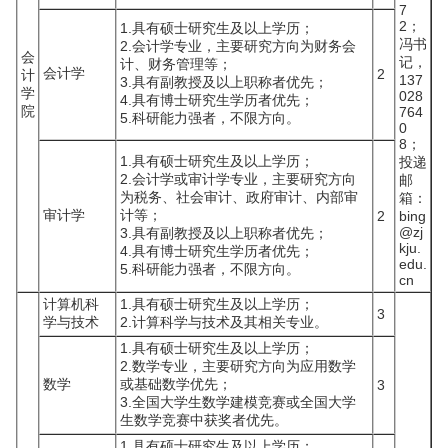
7
2；
1.具有硕士研究生及以上学历；
冯书
2.会计学专业，主要研究方向为财务会
会
记，
计、财务管理等；
会计学
2
计
137
3.具有副教授及以上职称者优先；
学
028
4.具有博士研究生学历者优先；
院
764
5.科研能力强者，不限方向。
0
8；
1.具有硕士研究生及以上学历；
投递
2.会计学或审计学专业，主要研究方向
邮
为税务、社会审计、政府审计、内部审
箱：
审计学
计等；
2
bing
@zj
3.具有副教授及以上职称者优先；
kju.
4.具有博士研究生学历者优先；
edu.
5.科研能力强者，不限方向。
cn
计算机科
1.具有硕士研究生及以上学历；
3
学与技术
2.计算科学与技术及其相关专业。
1.具有硕士研究生及以上学历；
2.数学专业，主要研究方向为应用数学
数学
或基础数学优先；
3
3.全国大学生数学建模竞赛或全国大学
生数学竞赛中获奖者优先。
1.具有硕士研究生及以上学历；