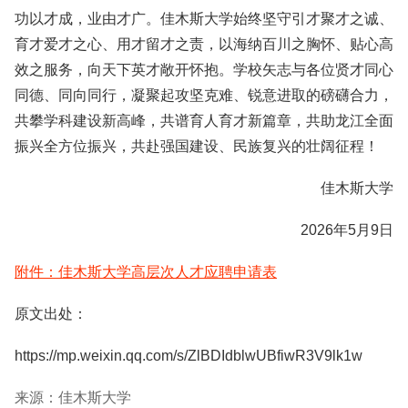
功以才成，业由才广。佳木斯大学始终坚守引才聚才之诚、
育才爱才之心、用才留才之责，以海纳百川之胸怀、贴心高
效之服务，向天下英才敞开怀抱。学校矢志与各位贤才同心
同德、同向同行，凝聚起攻坚克难、锐意进取的磅礴合力，
共攀学科建设新高峰，共谱育人育才新篇章，共助龙江全面
振兴全方位振兴，共赴强国建设、民族复兴的壮阔征程！
佳木斯大学
2026年5月9日
附件：佳木斯大学高层次人才应聘申请表
原文出处：
https://mp.weixin.qq.com/s/ZlBDIdblwUBfiwR3V9lk1w
来源：佳木斯大学