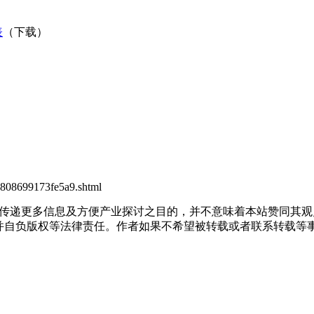
表
（下载）
8d808699173fe5a9.shtml
出于传递更多信息及方便产业探讨之目的，并不意味着本站赞同其
负版权等法律责任。作者如果不希望被转载或者联系转载等事宜，请与我