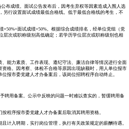
场公布成绩。面试公告发布后，因考生弃权等因素造成入围人选
位，另行设置面试成绩最低合格线。低于最低合格线的考生，不
50%+面试成绩×50%。根据综合成绩排名，经单位党组（党
学位层次或职称级别高低确定；若学历学位层次或职称级别也相
质、能力素质、工作表现、遵纪守法、廉洁自律等情况进行全面
察资格。因考察、体检不合格等原因出现缺额时，用人单位报市
单位报市委党建人才办备案后，该岗位招聘程序自动终止。
不予聘用备案。公示中反映的问题一时难以查实的，暂缓聘用备
门按程序报市委党建人才办备案后取消其聘用资格。
期且计入聘期，实行岗位管理，执行有关政策规定的薪酬待遇。