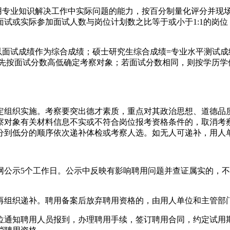
运用专业知识解决工作中实际问题的能力，按百分制量化评分并现
试或实际参加面试人数与岗位计划数之比等于或小于1:1的岗
面试成绩作为综合成绩；硕士研究生综合成绩=专业水平测试成绩×
首先按面试分数高低确定考察对象；若面试分数相同，则按学历
定组织实施。考察要突出德才素质，重点对其政治思想、道德品
察对象有关材料信息不实或不符合岗位报考资格条件的，取消考
分到低分的顺序依次递补体检或考察人选。如无人可递补，用人
网公示5个工作日。公示中反映有影响聘用问题并查证属实的，
再组织递补。聘用备案后放弃聘用资格的，由用人单位和主管部
位通知聘用人员报到，办理聘用手续，签订聘用合同，约定试用