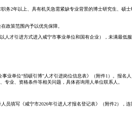
术职务2年以上、具有机关急需紧缺专业背景的博士研究生、硕
位在政策范围内予以优先保障。
请以人才引进方式进入咸宁市事业单位和国有企业），未满最低
事业单位“招硕引博”人才引进岗位信息表》（附件1）。报名人员可登录
l）查询。岗位所需的学历、专业、资格条件等相关问题，具体咨询用人单位联系人。
止。报考人员填写《咸宁市2026年引进人才报名登记表》（附件2