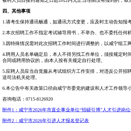
被聘人员自接到通知之日起20日内无正当理由没有报到的，取
四、其他事项
1.请考生保持通讯畅通，如通讯方式变更，应及时主动告知报
2.本次招聘工作不指定考试辅导用书，不举办、也不委托任何
3.因特殊情况需对此次招聘工作时间进行调整的，以咸宁组工
4.聘用人员名单确定后，本人不得另找工作单位，须按规定
合同或聘用协议的，由本人按有关规定自行处理。
5.应聘人员应当自觉服从考试组织方工作安排，对违反公开招
送司法机关处理。
6.本公告中有关政策口径由咸宁市委党的建设和人才工作领导
咨询电话：0715-8126920
附件1：咸宁市2026年市直企事业单位“招硕引博”人才引进岗
附件2：咸宁市2026年引进人才报名登记表